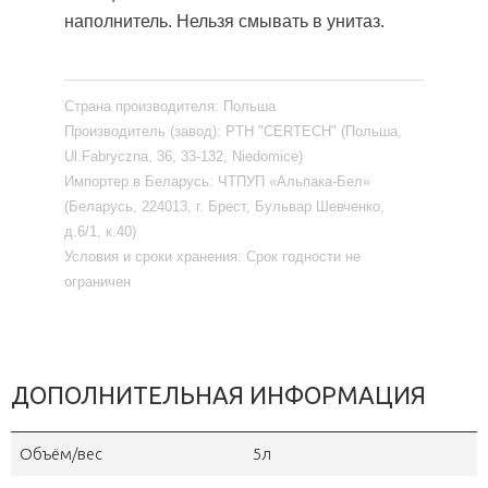
наполнитель. Нельзя смывать в унитаз.
Страна производителя:
Польша
Производитель (завод):
PTH "CERTECH" (Польша,
Ul.Fabryczna, 36, 33-132, Niedomice)
Импортер в Беларусь:
ЧТПУП «Альпака-Бел»
(Беларусь, 224013, г. Брест, Бульвар Шевченко,
д.6/1, к.40)
Условия и сроки хранения:
Срок годности не
ограничен
ДОПОЛНИТЕЛЬНАЯ ИНФОРМАЦИЯ
Объём/вес
5л