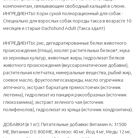
компонентам, связывающим свободный кальций в слюне.
ИНГРЕДИЕНТЫ: Корм сухой полнорационный для собак -
Cпециально для взрослых собак породы такса в возрасте 10
месяцев и старше Dachshund Adult (Такса эдалт)
ИНГРЕДИЕНТЫ: рис, дегидратированные белки животного
происхождения (птица), изолят растительных белков*, мука
из зерновых культур, животные жиры, гидролизат белков
животного происхождения (вкусоароматические добавки),
растительная клетчатка, минеральные вещества, рыбий жир,
соевое масло, фруктоолигосахариды, масло огуречника
аптечного, экстракт бархатцев прямостоячих (источник
лютеина), гидролизат из панциря ракообразных (источник
глюкозамина), экстракт зеленого чая (источник
полифенолов), гидролизат из хряща (источник хондроитина).
ДОБАВКИ (в 1 кг): Питательные добавки: Витамин A: 31500
ME, Витамин D3: 800 ME, Железо: 40 мг, Йод 4 мг, Медь: 12 мг,