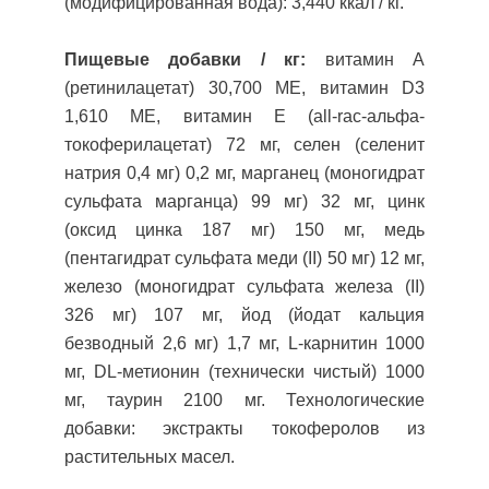
(модифицированная вода): 3,440 ккал / кг.
Пищевые добавки / кг:
витамин A
(ретинилацетат) 30,700 МЕ, витамин D3
1,610 МЕ, витамин E (all-rac-альфа-
токоферилацетат) 72 мг, селен (селенит
натрия 0,4 мг) 0,2 мг, марганец (моногидрат
сульфата марганца) 99 мг) 32 мг, цинк
(оксид цинка 187 мг) 150 мг, медь
(пентагидрат сульфата меди (II) 50 мг) 12 мг,
железо (моногидрат сульфата железа (II)
326 мг) 107 мг, йод (йодат кальция
безводный 2,6 мг) 1,7 мг, L-карнитин 1000
мг, DL-метионин (технически чистый) 1000
мг, таурин 2100 мг. Технологические
добавки: экстракты токоферолов из
растительных масел.