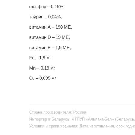
фосфор – 0,15%,
таурин – 0,04%,
витамин А – 190 МЕ,
витамин D – 19 МЕ,
витамин Е – 1,5 МЕ,
Fe – 1,9 мг,
Mn–- 0,19 мг,
Cu – 0,095 мг
Страна производителя:
Россия
Импортер в Беларусь:
ЧТПУП «Альпака-Бел» (Беларусь, 22
Условия и сроки хранения:
Дата изготовления, срок годн