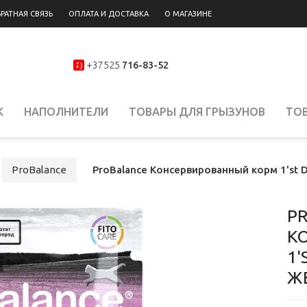
РАТНАЯ СВЯЗЬ
ОПЛАТА И ДОСТАВКА
О МАГАЗИНЕ
+37525
716-83-52
К
НАПОЛНИТЕЛИ
ТОВАРЫ ДЛЯ ГРЫЗУНОВ
ТО
ProBalance
ProBalance Консервированный корм 1'st Di
P
К
1'
ЖЕ