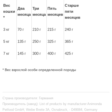
Вес
Старше
Два
Три
Пять
кошки
пяти
месяца
месяца
месяцев
*
месяцев
3 кг
70 г
210 г
215 г
240 г
5 кг
135 г
250 г
325 г
365 г
7 кг
145 г
300 г
400 г
425 г
* Вес взрослой особи определенной породы
Страна производителя:
Германия
Производитель (завод):
List of products by manufacturer Animonda
Petfood GmbH, Weibe Breite 3A, Osnabruck, - D49084, Germany