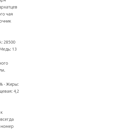
архатцев
ого чая
точник
A: 28500
 Медь: 13
ного
ли.
 - Жиры:
щевая: 4,2
 к
 всегда
й номер