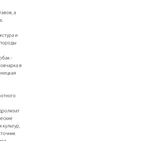
авов, а
а.
кстура и
 породы
бак -
 овчарка в
емецкая
вотного
идролизат
ческие
 культур,
сточник
иря