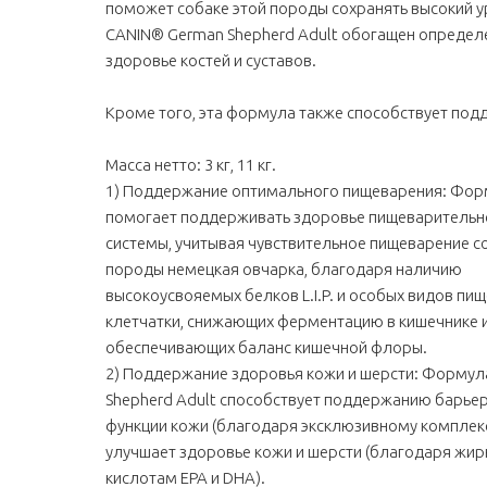
поможет собаке этой породы сохранять высокий у
CANIN® German Shepherd Adult обогащен опреде
здоровье костей и суставов.
Кроме того, эта формула также способствует под
Масса нетто: 3 кг, 11 кг.
1) Поддержание оптимального пищеварения: Фо
помогает поддерживать здоровье пищеварительн
системы, учитывая чувствительное пищеварение с
породы немецкая овчарка, благодаря наличию
высокоусвояемых белков L.I.P. и особых видов пи
клетчатки, снижающих ферментацию в кишечнике 
обеспечивающих баланс кишечной флоры.
2) Поддержание здоровья кожи и шерсти: Формул
Shepherd Adult способствует поддержанию барье
функции кожи (благодаря эксклюзивному комплекс
улучшает здоровье кожи и шерсти (благодаря жи
кислотам EPA и DHA).