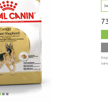
3к
73
Кор
овч