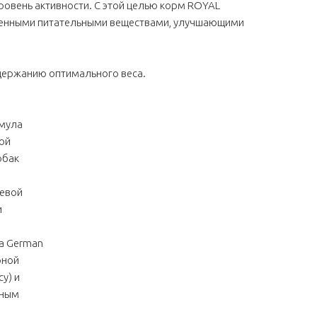
ровень активности. С этой целью корм ROYAL
ленными питательными веществами, улучшающими
держанию оптимального веса.
рмула
ой
обак
щевой
и
а German
рной
у) и
рным