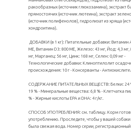
ракообразных (источник глюкозамина), экстракт б
прямостоячих (источник лютеина), экстракт зелен
(источник полифенолов), гидролизат из хряща (ис
хондроитина).
ДОБАВКИ (в 1 кг): Питательные добавки: Витамин 
ME, Витамин D3: 800 ME, Железо: 43 мг, Йод: 4,3 мг,
мг, Марганец: 56 мг, Цинк: 168 мг, Ceлeн: 0,09 мг -
Технологические добавки: Клиноптилолит осадоч
происхождения: 10 г - Консерванты - Антиокислите
СОДЕРЖАНИЕ ПИТАТЕЛЬНЫХ ВЕЩЕСТВ: Белки: 24 %
19 % - Минеральные вещества: 6,8 % - Клетчатка пи
% - Жирные кислоты EPA и DHA: 4 г/кг.
СПОСОБ УПОТРЕБЛЕНИЯ: см. таблицу. Корм готов
употреблению. Проследите, чтобы у вашей собаки
была свежая вода. Номер серии, регистрационны