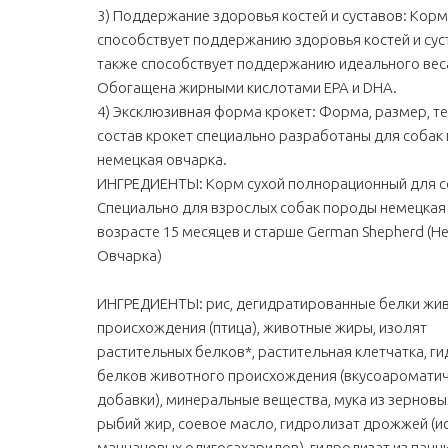
3) Поддержание здоровья костей и суставов: Корм
способствует поддержанию здоровья костей и суст
также способствует поддержанию идеального вес
Обогащена жирными кислотами EPA и DHA.
4) Эксклюзивная форма крокет: Форма, размер, те
состав крокет специально разработаны для собак
немецкая овчарка.
ИНГРЕДИЕНТЫ: Корм сухой полнорационный для со
Cпециально для взрослых собак породы немецкая
возрасте 15 месяцев и старше German Shepherd (Н
Овчарка)
ИНГРЕДИЕНТЫ: рис, дегидратированные белки жи
происхождения (птица), животные жиры, изолят
растительных белков*, растительная клетчатка, г
белков животного происхождения (вкусоаромати
добавки), минеральные вещества, мука из зерновых
рыбий жир, соевое масло, гидролизат дрожжей (и
мaннановых олигосахаридов), гидролизат из панц