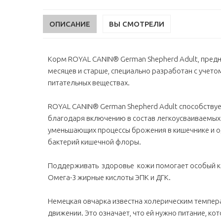
ОПИСАНИЕ
ВЫ СМОТРЕЛИ
Корм ROYAL CANIN® German Shepherd Adult, предн
месяцев и старше, специально разработан с учето
питательных веществах.
ROYAL CANIN® German Shepherd Adult способств
благодаря включению в состав легкоусваиваемых L.
уменьшающих процессы брожения в кишечнике и 
бактерий кишечной флоры.
Поддерживать здоровье кожи помогает особый ко
Омега-3 жирные кислоты ЭПК и ДГК.
Немецкая овчарка известна холерическим темпе
движении. Это означает, что ей нужно питание, ко