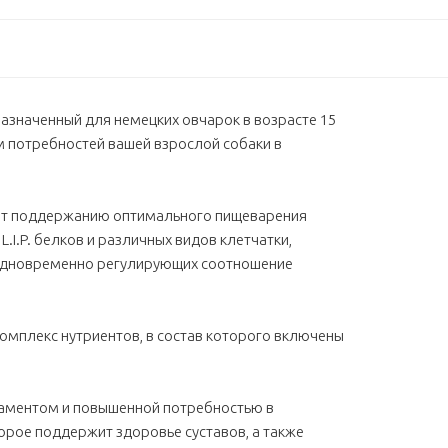
азначенный для немецких овчарок в возрасте 15
м потребностей вашей взрослой собаки в
ует поддержанию оптимального пищеварения
I.P. белков и различных видов клетчатки,
одновременно регулирующих соотношение
мплекс нутриентов, в состав которого включены
раментом и повышенной потребностью в
торое поддержит здоровье суставов, а также