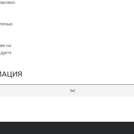
паковке.
тепенью
ве на
одукте
МАЦИЯ
3кг