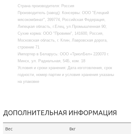
Страна производителя:
Россия
Производитель (завод):
Консервы: ООО "Елецкий
мясокомбинат", 399774, Российская Федерация,
Липецкая область, г.Елец, ул.Промышленная 90;
Сухие корма: ООО "Провими", 141600, Россия,
Московская область, г. Клин, Лавровская дорога,
строение 71
Импортер в Беларусь:
ООО «ТриолБел» 220070 г.
Минск, ул. Радиальная, 54Б, ком. 18
Условия и сроки хранения:
Дата изготовления, срок
годности, номер партии и условия хранения указаны
на упаковке
ДОПОЛНИТЕЛЬНАЯ ИНФОРМАЦИЯ
Вес
8кг