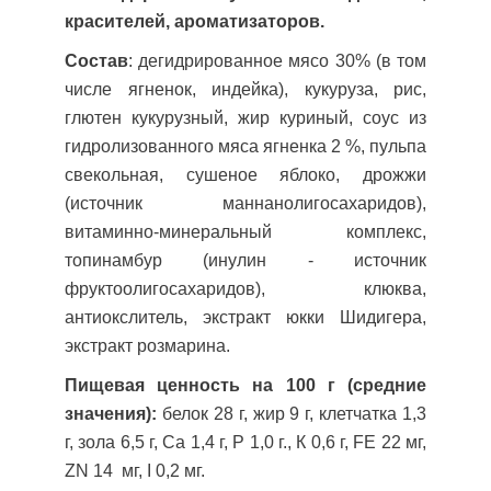
к
расителей, ароматизаторов.
Состав
: дегидрированное мясо 30% (в том
числе ягненок, индейка), кукуруза, рис,
глютен кукурузный, жир куриный, соус из
гидролизованного мяса ягненка 2 %, пульпа
свекольная, сушеное яблоко, дрожжи
(источник маннанолигосахаридов),
витаминно-минеральный комплекс,
топинамбур (инулин - источник
фруктоолигосахаридов), клюква,
антиокслитель, экстракт юкки Шидигера,
экстракт розмарина.
Пищевая ценность на 100 г (средние
значения):
белок 28 г, жир 9 г, клетчатка 1,3
г, зола 6,5 г, Са 1,4 г, P 1,0 г., К 0,6 г, FE 22 мг,
ZN 14 мг, I 0,2 мг.