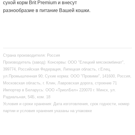
сухой корм Brit Premium и внесут
разнообразие в питание Вашей кошки.
Страна производителя:
Россия
Производитель (завод):
Консервы: ООО "Елецкий мясокомбинат",
399774, Российская Федерация, Липецкая область, г.Елец,
ул.Промышленная 90; Сухие корма: ООО "Провими", 141600, Россия,
Московская область, г. Клин, Лавровская дорога, строение 71
Импортер в Беларусь:
ООО «ТриолБел» 220070 г. Минск, ул.
Радиальная, 54Б, ком. 18
Условия и сроки хранения:
Дата изготовления, срок годности, номер
партии и условия хранения указаны на упаковке